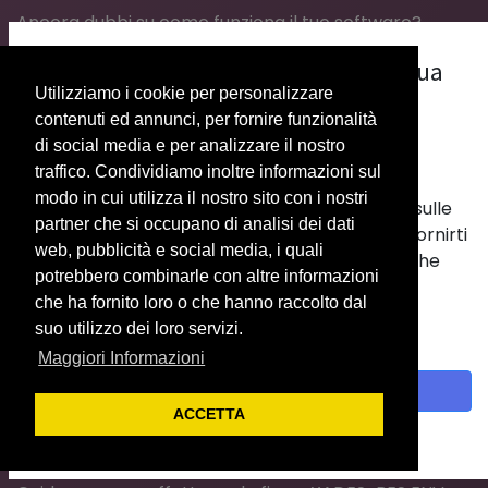
Ancora dubbi su come funziona il tuo software?
Vorresti una guida semplice che ti aiuti con tutti i
La nostra priorità è il rispetto della tua
passaggi?
Utilizziamo i cookie per personalizzare
privacy.
contenuti ed annunci, per fornire funzionalità
Riferimenti Normativi
Utilizziamo i cookie per fornirti una migliore
di social media e per analizzare il nostro
Breve introduzione sui fondamenti normativi su la
esperienza utente.
traffico. Condividiamo inoltre informazioni sul
gestione, conservazione ed invio dei Corrispettivi
modo in cui utilizza il nostro sito con i nostri
legati al mondo OIL.
Vengono usati per memorizzare informazioni sulle
partner che si occupano di analisi dei dati
Delega Portale Unico Dogane
tue abitudini nel nostro sito web. Ci aiutano a fornirti
web, pubblicità e social media, i quali
Guida su come effettuare la Delega sul Portale Unico
la migliore esperienza e a personalizzare ciò che
potrebbero combinarle con altre informazioni
delle Dogane.
viene visualizzato.
che ha fornito loro o che hanno raccolto dal
Gestione Corrispettivi
Con un clic sul banner fornisci il consenso alla
suo utilizzo dei loro servizi.
Come effettuare tutte le operazioni sul Portale per
raccolta dei dati.
Maggiori Informazioni
la Gestione dei Corrispettivi Carburante.
Comunicazione Inattività
Accetto
Gestione delle Inattività e comunicazione all'Agenzia
ACCETTA
delle Dogane.
Politica sui cookie
Firma XML ed Invio