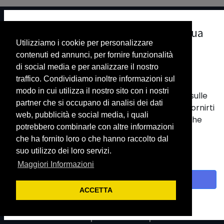
La nostra priorità è il rispetto della tua
Collegamenti utili
Utilizziamo i cookie per personalizzare
privacy.
contenuti ed annunci, per fornire funzionalità
Utilizziamo i cookie per fornirti una migliore
Home
di social media e per analizzare il nostro
esperienza utente.
Chi siamo
traffico. Condividiamo inoltre informazioni sul
Prodotti
modo in cui utilizza il nostro sito con i nostri
Vengono usati per memorizzare informazioni sulle
Servizi
partner che si occupano di analisi dei dati
tue abitudini nel nostro sito web. Ci aiutano a fornirti
Legale
web, pubblicità e social media, i quali
la migliore esperienza e a personalizzare ciò che
Politica privacy
potrebbero combinarle con altre informazioni
viene visualizzato.
Contattaci
che ha fornito loro o che hanno raccolto dal
Con un clic sul banner fornisci il consenso alla
suo utilizzo dei loro servizi.
raccolta dei dati.
Maggiori Informazioni
Siamo un team di persone che, con passione, si è
Accetto
posto l'obiettivo di migliorare la vita di tutti
ACCETTA
Politica sui cookie
grazie a prodotti rivoluzionari. Sviluppiamo
soluzioni eccellenti per risolvere i problemi della