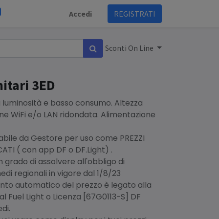
Accedi
REGISTRATI
Sconti On Line
nitari 3ED
ta luminosità e basso consumo. Altezza
ne WiFi e/o LAN ridondata. Alimentazione
ile da Gestore per uso come PREZZI
TI ( con app DF o DF.Light) .
n grado di assolvere all'obbligo di
edi regionali in vigore dal 1/8/23
mento automatico del prezzo è legato alla
ital Fuel Light o Licenza [67G0113-S] DF
di.