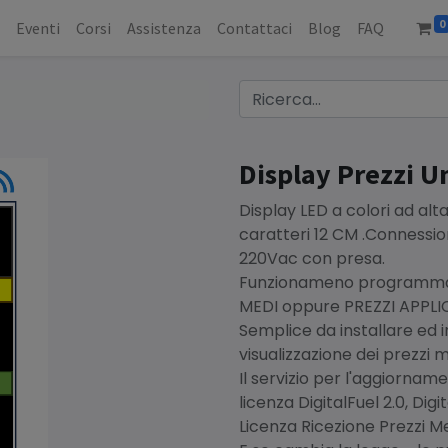
0
o
Eventi
Corsi
Assistenza
Contattaci
Blog
FAQ
Display Prezzi U
Display LED a colori ad al
caratteri 12 CM .Connessio
220Vac con presa.
Funzionameno programmab
MEDI oppure PREZZI APPLICA
Semplice da installare ed i
visualizzazione dei prezzi m
Il servizio per l'aggiorna
licenza DigitalFuel 2.0, Dig
Licenza Ricezione Prezzi Me