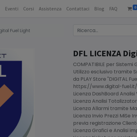
0
o
Eventi
Corsi
Assistenza
Contattaci
Blog
FAQ
ital Fuel Light
DFL LICENZA Digi
COMPATIBILE per Sistemi Ge
Utilizzo esclusivo tramite
da PLAY Store "DIGITAL Fu
https://www.digital-fuel.it/
Licenza DashBoard Analisi
Licenza Analisi Totalizzator
Licenza Allarmi tramite Mai
Licenza Invio Prezzi MiSe 
previa registrazione Clien
Licenza Grafici e Analisi i