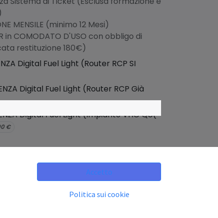
nza Sistema di Ticket (Esclusa formazione e
)
NE MENSILE (minimo 12 Mesi)
ER in COMODATO D'USO con obbligo di
cata restituzione 180€)
NZA Digital Fuel Light (Router RCP SI
NZA Digital Fuel Light (Router RCP Già
NZA Digital Fuel Light (Impianto VHO Q8(
00
€
Accetto
LUSA IVA
Politica sui cookie
ni
 al prodotto se non espressamente indicato