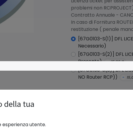
Licenza ticket per assiste
problemi non RCPROJECT
Contratto Annuale - CANO
In caso di Fornitura ROUT
restituzione ( penale man
[67G0103-S(1)] DFL LICE
Necessario)
[67G0103-S(2)] DFL LICE
Presente)
-
15,00
€
[67G0103-S(3)] DFL LICE
NO Router RCP))
-
15,
o della tua
Termini e condizioni
I prezzi visualizzati sono ESC
Garanzia di rimborso di 15 gior
re esperienza utente.
Spedizione:da definire in base