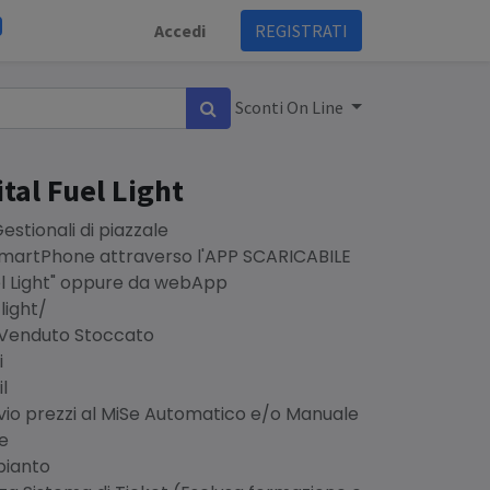
Accedi
REGISTRATI
Sconti On Line
tal Fuel Light
stionali di piazzale
 SmartPhone attraverso l'APP SCARICABILE
el Light" oppure da webApp
light/
 Venduto Stoccato
i
l
Invio prezzi al MiSe Automatico e/o Manuale
te
mpianto