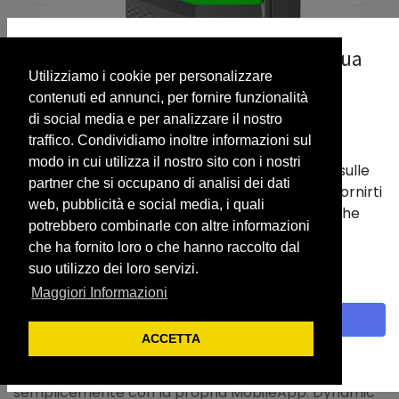
La nostra priorità è il rispetto della tua
Utilizziamo i cookie per personalizzare
privacy.
contenuti ed annunci, per fornire funzionalità
Utilizziamo i cookie per fornirti una migliore
di social media e per analizzare il nostro
esperienza utente.
traffico. Condividiamo inoltre informazioni sul
modo in cui utilizza il nostro sito con i nostri
Vengono usati per memorizzare informazioni sulle
partner che si occupano di analisi dei dati
tue abitudini nel nostro sito web. Ci aiutano a fornirti
web, pubblicità e social media, i quali
la migliore esperienza e a personalizzare ciò che
GEWISS WB ICON OCPP PRESA
potrebbero combinarle con altre informazioni
viene visualizzato.
RFID T2 ETH/GSM
che ha fornito loro o che hanno raccolto dal
Con un clic sul banner fornisci il consenso alla
suo utilizzo dei loro servizi.
raccolta dei dati.
CARATTERISTICHE: stazioni di ricarica ideali per offrire
Maggiori Informazioni
un servizio di ricarica al pubblico a pagamento. Ogni
Accetto
stazione di ricarica può essere infatti gestita
ACCETTA
attraverso un back-end di monitoraggio, e relativa
Politica sui cookie
App per consentire agli utenti Driver di ricaricare
semplicemente con la propria MobileApp. Dynamic