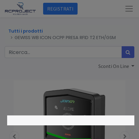
REGISTRATI
Tutti i prodotti
GEWISS WB ICON OCPP PRESA RFID T2 ETH/GSM
Sconti On Line