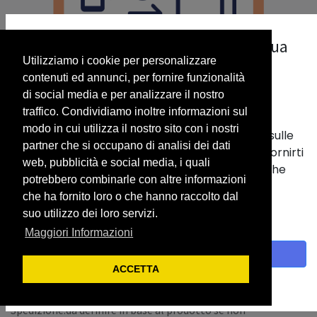
La nostra priorità è il rispetto della tua
Utilizziamo i cookie per personalizzare
privacy.
contenuti ed annunci, per fornire funzionalità
Utilizziamo i cookie per fornirti una migliore
di social media e per analizzare il nostro
esperienza utente.
traffico. Condividiamo inoltre informazioni sul
modo in cui utilizza il nostro sito con i nostri
Vengono usati per memorizzare informazioni sulle
partner che si occupano di analisi dei dati
tue abitudini nel nostro sito web. Ci aiutano a fornirti
FC PACKSDI05 ( 500 Fatture)
web, pubblicità e social media, i quali
la migliore esperienza e a personalizzare ciò che
potrebbero combinarle con altre informazioni
N° di fatture attive e/o Passive (se cominicato a AdE)
viene visualizzato.
che ha fornito loro o che hanno raccolto dal
da utilizzare entro il 31 dicembre
Con un clic sul banner fornisci il consenso alla
suo utilizzo dei loro servizi.
raccolta dei dati.
Maggiori Informazioni
Accetto
Termini e condizioni
ACCETTA
I prezzi visualizzati sono ESCLUSA IVA
Politica sui cookie
Garanzia di rimborso di 15 giorni
Spedizione:da definire in base al prodotto se non