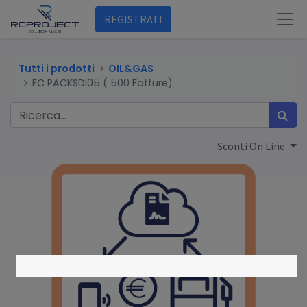
REGISTRATI
Tutti i prodotti
OIL&GAS
FC PACKSDI05 ( 500 Fatture)
Sconti On Line