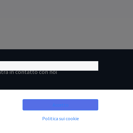
tra in contatto con noi
Contattaci
Accetto
info@rcproject.it
+
39
(0574) 1
94-0539
Politica sui cookie
Via di Reggiana 144 , 59100 Prato (PO)
lia