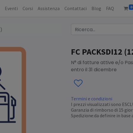
0
o
Eventi
Corsi
Assistenza
Contattaci
Blog
FAQ
e)
FC PACKSDI12 (1
N° di fatture attive e/o Pa
entro il 31 dicembre
Termini e condizioni
I prezzi visualizzati sono ESC
Garanzia di rimborso di 15 gior
Spedizione:da definire in base