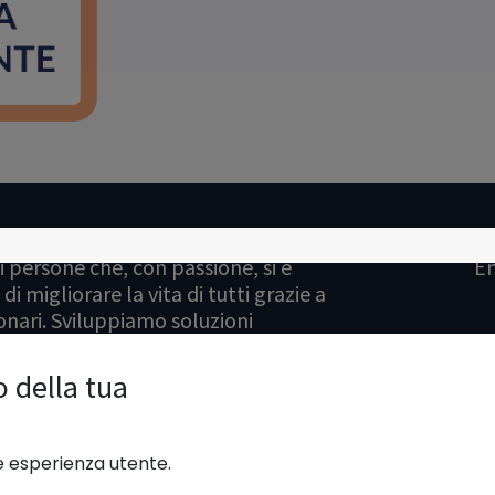
 persone che, con passione, si è
En
di migliorare la vita di tutti grazie a
onari. Sviluppiamo soluzioni
solvere i problemi della tua azienda.
o della tua
 sono progettati per le piccole e
e vogliono ottimizzare le proprie
re esperienza utente.
Ita