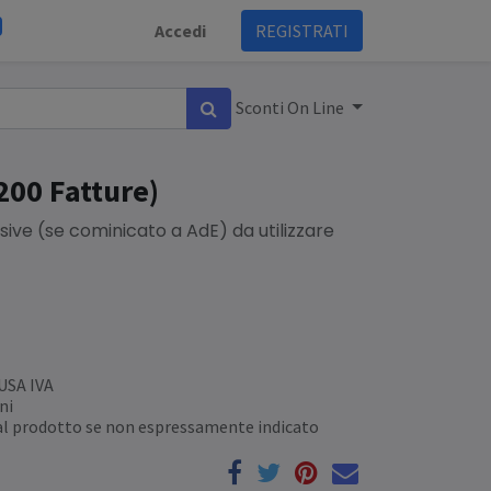
Accedi
REGISTRATI
Sconti On Line
200 Fatture)
ssive (se cominicato a AdE) da utilizzare
LUSA IVA
ni
 al prodotto se non espressamente indicato