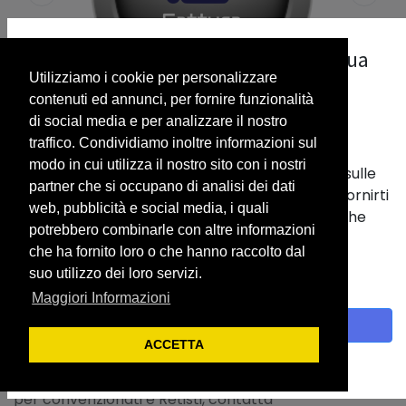
La nostra priorità è il rispetto della tua
Utilizziamo i cookie per personalizzare
privacy.
contenuti ed annunci, per fornire funzionalità
Utilizziamo i cookie per fornirti una migliore
di social media e per analizzare il nostro
esperienza utente.
traffico. Condividiamo inoltre informazioni sul
modo in cui utilizza il nostro sito con i nostri
Vengono usati per memorizzare informazioni sulle
partner che si occupano di analisi dei dati
tue abitudini nel nostro sito web. Ci aiutano a fornirti
web, pubblicità e social media, i quali
la migliore esperienza e a personalizzare ciò che
FC Licenza R2W ( RouterToWeb)
potrebbero combinarle con altre informazioni
viene visualizzato.
[AUTOMATICA]
che ha fornito loro o che hanno raccolto dal
Con un clic sul banner fornisci il consenso alla
suo utilizzo dei loro servizi.
raccolta dei dati.
Soluzione per la fatturazione automatica delle
Maggiori Informazioni
stazioni di servizio. Necessaria la connettività con il
Accetto
sistema gestionale tramite ns router o tramite canali
ACCETTA
verificati. Scegli di non sprecare più tempo per la
Politica sui cookie
fattura del carburante e non solo. Offerte Speciali
per convenzionati e Retisti, contatta