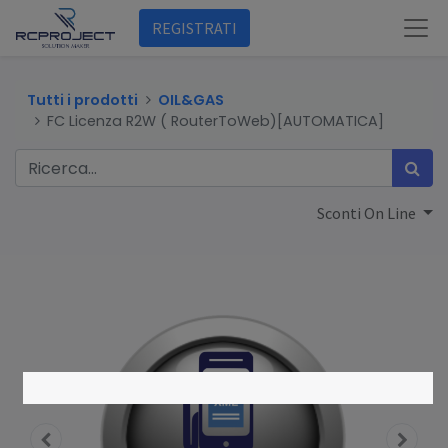
REGISTRATI
Tutti i prodotti
OIL&GAS
FC Licenza R2W ( RouterToWeb)[AUTOMATICA]
Sconti On Line