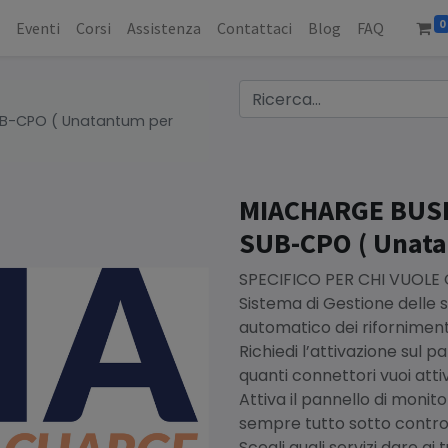
0
o
Eventi
Corsi
Assistenza
Contattaci
Blog
FAQ
UB-CPO ( Unatantum per
MIACHARGE BUSI
SUB-CPO ( Unata
SPECIFICO PER CHI VUOLE
Sistema di Gestione delle st
automatico dei riforniment
Richiedi l’attivazione sul
quanti connettori vuoi att
Attiva il pannello di mon
sempre tutto sotto contro
Scegli quali servizi dare ai t