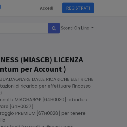
Accedi
REGISTRATI
Sconti On Line
NESS (MIASCB) LICENZA
ntum per Account )
 GUADAGNARE DALLE RICARICHE ELETRICHE
azioni di ricarica per effettuare l'incasso
i
 pannello MIACHARGE [64H0030] ed indica
ivare [64H0037]
itoraggio PREMIUM [67H0028] per tenere
llo
uoi clienti fra quelli a disposizione: