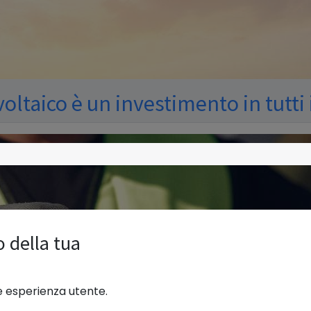
ovoltaico è un investimento in tutti 
o della tua
re esperienza utente.