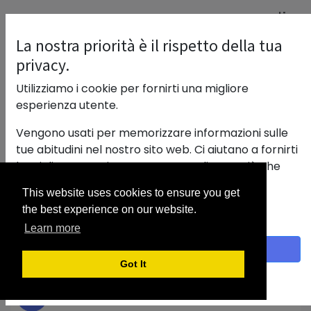
Sconti On Line
La nostra priorità è il rispetto della tua
privacy.
Utilizziamo i cookie per fornirti una migliore
esperienza utente.
Vengono usati per memorizzare informazioni sulle
tue abitudini nel nostro sito web. Ci aiutano a fornirti
la migliore esperienza e a personalizzare ciò che
viene visualizzato.
This website uses cookies to ensure you get
Con un clic sul banner fornisci il consenso alla
the best experience on our website.
raccolta dei dati.
Learn more
Accetto
Got It
Politica sui cookie