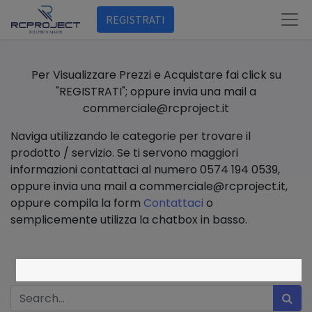
REGISTRATI
Per Visualizzare Prezzi e Acquistare fai click su
"REGISTRATI"; oppure invia una mail a
commerciale@rcproject.it
Naviga utilizzando le categorie per trovare il
prodotto / servizio. Se ti servono maggiori
informazioni contattaci al numero 0574 194 0539,
oppure invia una mail a commerciale@rcproject.it,
oppure compila la form
Contattaci
o
semplicemente utilizza la chatbox in basso.
Show categories