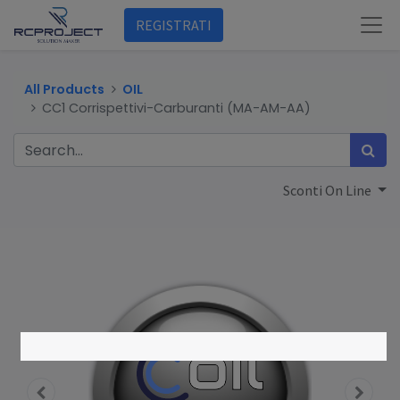
REGISTRATI
All Products
OIL
CC1 Corrispettivi-Carburanti (MA-AM-AA)
Sconti On Line