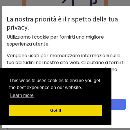
La nostra priorità è il rispetto della tua
privacy.
Utilizziamo i cookie per fornirti una migliore
esperienza utente.
Vengono usati per memorizzare informazioni sulle
FC PACKSDI02 EXTRA (200 Fatture
tue abitudini nel nostro sito web. Ci aiutano a fornirti
Extra)
la migliore esperienza e a personalizzare ciò che
viene visualizzato.
N° di fatture attive e/o Passive (se cominicato a AdE)
This website uses cookies to ensure you get
Con un clic sul banner fornisci il consenso alla
da utilizzare entro il 31 dicembre
the best experience on our website.
raccolta dei dati.
Pacchetto solo in aggiunta
Learn more
Accetto
Got It
Politica sui cookie
Termini e condizioni
I prezzi visualizzati sono ESCLUSA IVA