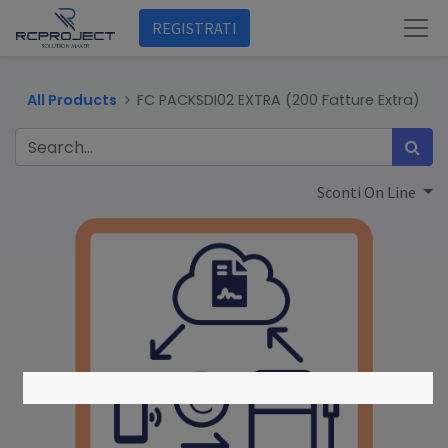
REGISTRATI
All Products
FC PACKSDI02 EXTRA (200 Fatture Extra)
Sconti On Line