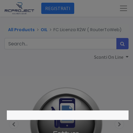
REGISTRATI
All Products
OIL
FC Licenza R2W ( RouterToWeb)
Sconti On Line