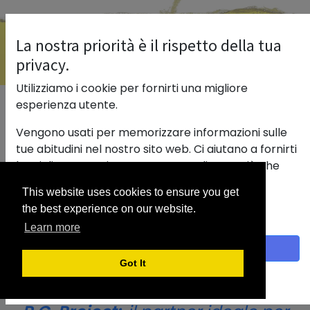
La nostra priorità è il rispetto della tua
privacy.
Utilizziamo i cookie per fornirti una migliore
esperienza utente.
DIGITAL FUEL 2.0
Vengono usati per memorizzare informazioni sulle
tue abitudini nel nostro sito web. Ci aiutano a fornirti
la migliore esperienza e a personalizzare ciò che
CHECKLAB
viene visualizzato.
This website uses cookies to ensure you get
Con un clic sul banner fornisci il consenso alla
the best experience on our website.
raccolta dei dati.
CONSULENZE & PM
Learn more
Accetto
Got It
Politica sui cookie