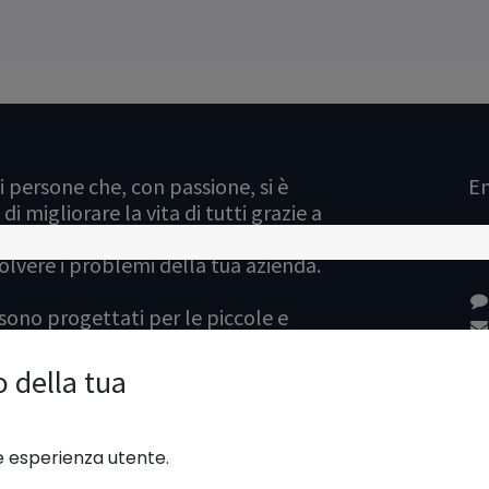
 persone che, con passione, si è
En
di migliorare la vita di tutti grazie a
onari. Sviluppiamo soluzioni
solvere i problemi della tua azienda.
 sono progettati per le piccole e
e vogliono ottimizzare le proprie
o della tua
Ita
re esperienza utente.