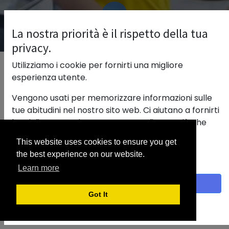
La nostra priorità è il rispetto della tua
privacy.
Utilizziamo i cookie per fornirti una migliore
Our blog
PREZZI MEDI
esperienza utente.
Nessun problema ... i nostri display
Vengono usati per memorizzare informazioni sulle
possono essere semplicemete
tue abitudini nel nostro sito web. Ci aiutano a fornirti
riprogrammati in display Prezzi
la migliore esperienza e a personalizzare ciò che
viene visualizzato.
applicati
This website uses cookies to ensure you get
Con un clic sul banner fornisci il consenso alla
the best experience on our website.
raccolta dei dati.
Learn more
Accetto
Got It
Politica sui cookie