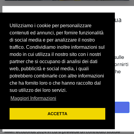
PREZZI MEDI
Nessun problema ... i nostri display possono essere
La nostra priorità è il rispetto della tua
semplicemete riprogrammati in display Prezzi applicati...
Utilizziamo i cookie per personalizzare
privacy.
feb 26, 2024
contenuti ed annunci, per fornire funzionalità
Utilizziamo i cookie per fornirti una migliore
di social media e per analizzare il nostro
esperienza utente.
traffico. Condividiamo inoltre informazioni sul
modo in cui utilizza il nostro sito con i nostri
Vengono usati per memorizzare informazioni sulle
partner che si occupano di analisi dei dati
tue abitudini nel nostro sito web. Ci aiutano a fornirti
web, pubblicità e social media, i quali
la migliore esperienza e a personalizzare ciò che
potrebbero combinarle con altre informazioni
viene visualizzato.
che ha fornito loro o che hanno raccolto dal
Con un clic sul banner fornisci il consenso alla
R.C.PROJECT SRL, Riccardo Ciabatti
suo utilizzo dei loro servizi.
raccolta dei dati.
Maggiori Informazioni
SONO IN PARTENZA GLI INCENTIVI 2024 PER
Accetto
INSTALLAZIONE DEI SISTEMI DI RICARICA
ACCETTA
DOMESTICI E CONDOMINIALI
Politica sui cookie
Riaperto il tavolo per gli incentivi legati alla mobilità elettrica
MIMIT ecobonus 2024 in cui si prevede un contributo statale