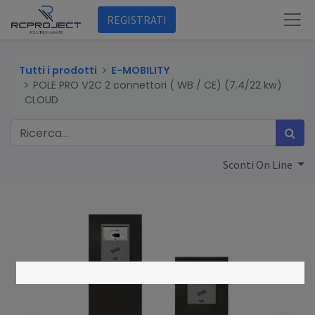
REGISTRATI
Tutti i prodotti
E-MOBILITY
POLE PRO V2C 2 connettori ( WB / CE) (7.4/22 kw)
CLOUD
Sconti On Line