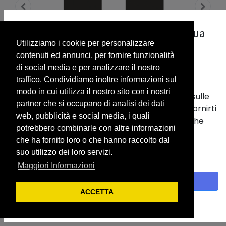
La nostra priorità è il rispetto della tua
Utilizziamo i cookie per personalizzare
privacy.
contenuti ed annunci, per fornire funzionalità
Utilizziamo i cookie per fornirti una migliore
di social media e per analizzare il nostro
esperienza utente.
traffico. Condividiamo inoltre informazioni sul
modo in cui utilizza il nostro sito con i nostri
Vengono usati per memorizzare informazioni sulle
partner che si occupano di analisi dei dati
tue abitudini nel nostro sito web. Ci aiutano a fornirti
web, pubblicità e social media, i quali
la migliore esperienza e a personalizzare ciò che
potrebbero combinarle con altre informazioni
viene visualizzato.
POLE PRO V2C 2 connettori ( WB /
che ha fornito loro o che hanno raccolto dal
Con un clic sul banner fornisci il consenso alla
CE) (7.4/22 kw) CLOUD
suo utilizzo dei loro servizi.
raccolta dei dati.
Maggiori Informazioni
POTENZA IN KW
Accetto
ACCETTA
Politica sui cookie
LUNGHEZZA CAVO